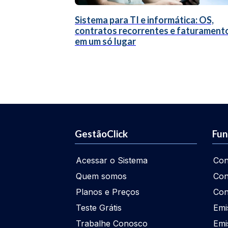
Sistema para TI e informática: OS,
contratos recorrentes e faturament
em um só lugar
GestãoClick
Fun
Acessar o Sistema
Con
Quem somos
Con
Planos e Preços
Con
Teste Grátis
Emi
Trabalhe Conosco
Emi