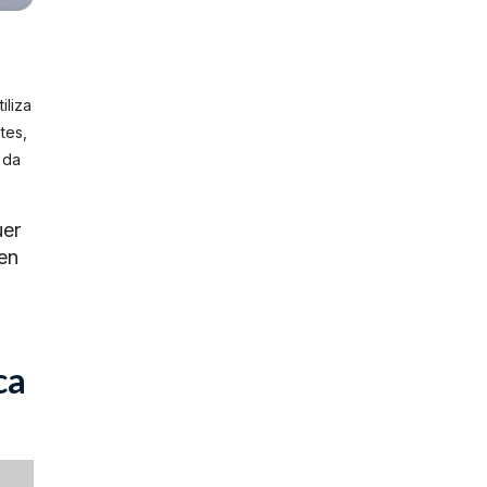
iliza
tes,
 da
uer
en
ca