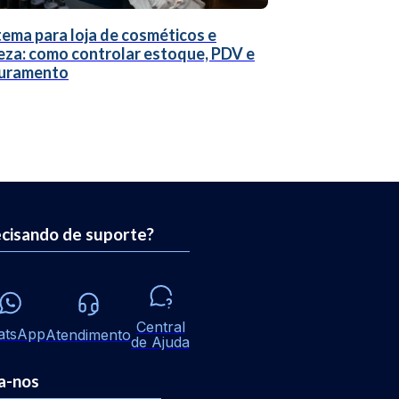
tema para loja de cosméticos e
eza: como controlar estoque, PDV e
uramento
cisando de suporte?
Central
atsApp
Atendimento
de Ajuda
a-nos