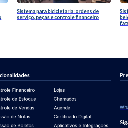
Sistema para bicicletaria: ordens de
Sis
o
serviço, peças e controle financeiro
bel
fat
cionalidades
Pre
trole Financeiro
Lojas
trole de Estoque
Chamados
Wh
trole de Vendas
Agenda
ssão de Notas
Certificado Digital
Sig
ssão de Boletos
Aplicativos e Integrações