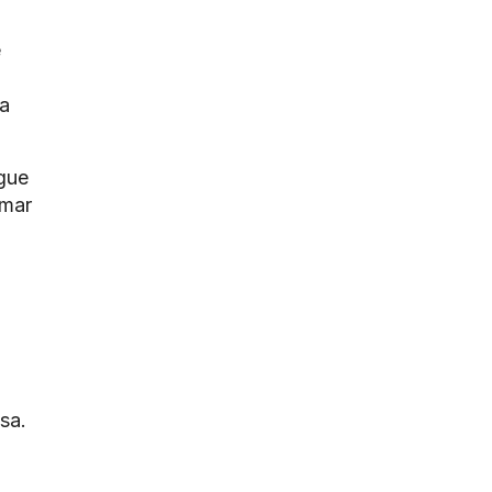
e
da
gue
imar
sa.