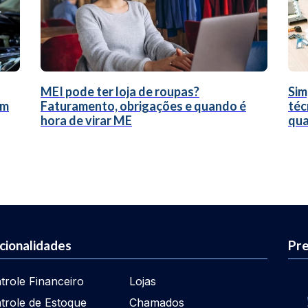
MEI pode ter loja de roupas?
Sim
um
Faturamento, obrigações e quando é
téc
hora de virar ME
qua
cionalidades
Pre
trole Financeiro
Lojas
trole de Estoque
Chamados