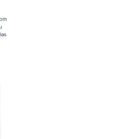
com
u
las