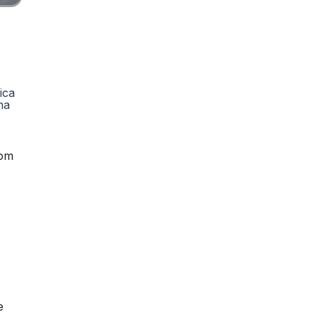
ica
ha
com
e