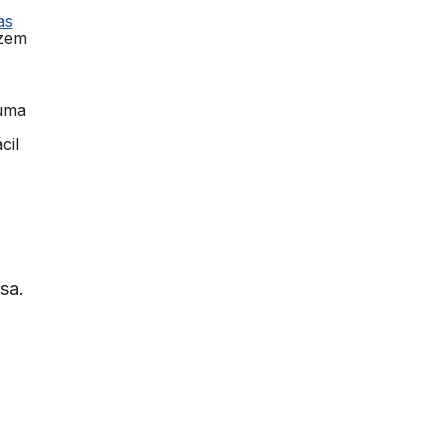
as
azem
 uma
cil
sa.