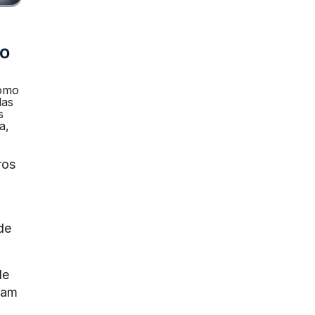
 o
como
das
s
a,
ros
de
de
tam