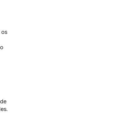
 os
ro
ode
les.