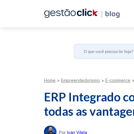
Search
for:
Home
>
Empreendedorismo
>
E-commerce
ERP Integrado co
todas as vantage
Por
Ivan Vilela