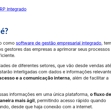
ERP Integrado
 é?
do como
software de gestão empresarial integrado
, te
 os gestores das empresas a aprimorar seus processos
iciente.
dades de diferentes setores, que vão desde vendas at
estarão interligadas com dados e informações relevant
 acesso e a comunicação interna
, além de facilitar a
essas informações em uma única plataforma,
o fluxo d
neira mais ágil
, permitindo acesso rápido quando
undo, desde que haja conexão com a internet.