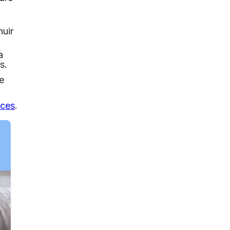
nuir
a
s.
e
aces
.