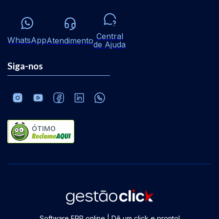
Central
WhatsApp
Atendimento
de Ajuda
Siga-nos
ÓTIMO
Software ERP online | Dê um click e pronto!