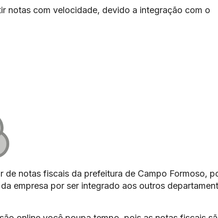
ir notas com velocidade, devido a integração com o
r de notas fiscais da prefeitura de Campo Formoso, p
os da empresa por ser integrado aos outros departamen
são online você poupa tempo, pois as notas fiscais s