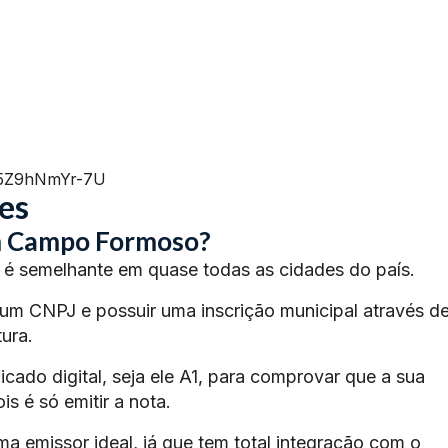
=5Z9hNmYr-7U
es
m Campo Formoso?
é semelhante em quase todas as cidades do país.
 um CNPJ e possuir uma inscrição municipal através d
ura.
ficado digital, seja ele A1, para comprovar que a sua
s é só emitir a nota.
ma emissor ideal, já que tem total integração com o