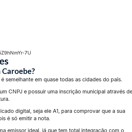
=5Z9hNmYr-7U
es
m Caroebe?
é semelhante em quase todas as cidades do país.
 um CNPJ e possuir uma inscrição municipal através d
ura.
ficado digital, seja ele A1, para comprovar que a sua
s é só emitir a nota.
ma emissor ideal, já que tem total integração com o