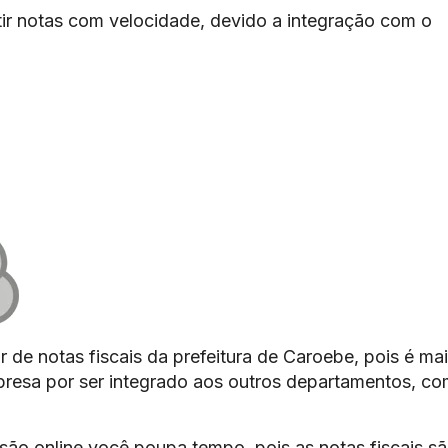
ir notas com velocidade, devido a integração com o
r de notas fiscais da prefeitura de Caroebe, pois é ma
mpresa por ser integrado aos outros departamentos, c
são online você poupa tempo, pois as notas fiscais s