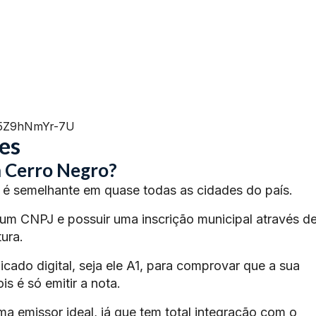
=5Z9hNmYr-7U
es
 Cerro Negro?
é semelhante em quase todas as cidades do país.
 um CNPJ e possuir uma inscrição municipal através d
ura.
ficado digital, seja ele A1, para comprovar que a sua
s é só emitir a nota.
ma emissor ideal, já que tem total integração com o