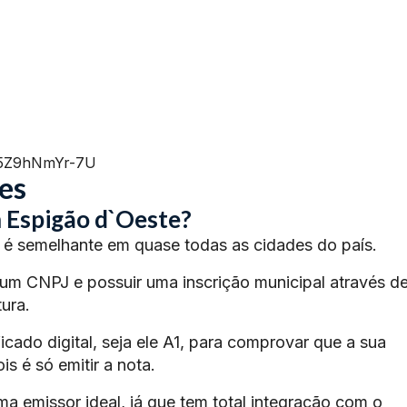
=5Z9hNmYr-7U
es
 Espigão d`Oeste?
é semelhante em quase todas as cidades do país.
 um CNPJ e possuir uma inscrição municipal através d
ura.
ficado digital, seja ele A1, para comprovar que a sua
s é só emitir a nota.
ma emissor ideal, já que tem total integração com o