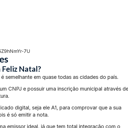
=5Z9hNmYr-7U
es
Feliz Natal?
é semelhante em quase todas as cidades do país.
 um CNPJ e possuir uma inscrição municipal através d
ura.
ficado digital, seja ele A1, para comprovar que a sua
s é só emitir a nota.
ma emissor ideal, já que tem total integração com o