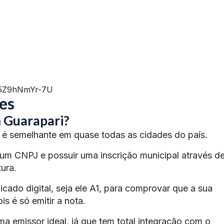
=5Z9hNmYr-7U
es
 Guarapari?
é semelhante em quase todas as cidades do país.
 um CNPJ e possuir uma inscrição municipal através d
ura.
ficado digital, seja ele A1, para comprovar que a sua
s é só emitir a nota.
ma emissor ideal, já que tem total integração com o