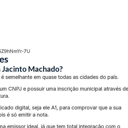
=5Z9hNmYr-7U
es
m Jacinto Machado?
é semelhante em quase todas as cidades do país.
 um CNPJ e possuir uma inscrição municipal através d
ura.
ficado digital, seja ele A1, para comprovar que a sua
s é só emitir a nota.
ma emissor ideal, já que tem total integração com o