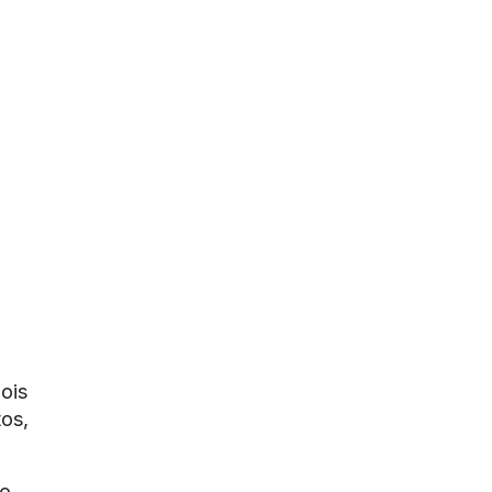
ois
tos,
ão