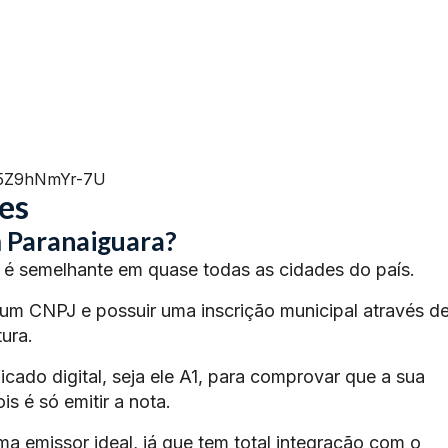
=5Z9hNmYr-7U
es
 Paranaiguara?
é semelhante em quase todas as cidades do país.
 um CNPJ e possuir uma inscrição municipal através d
ura.
ficado digital, seja ele A1, para comprovar que a sua
s é só emitir a nota.
ma emissor ideal, já que tem total integração com o