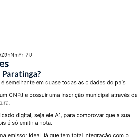
=5Z9hNmYr-7U
es
 Paratinga?
é semelhante em quase todas as cidades do país.
 um CNPJ e possuir uma inscrição municipal através d
ura.
ficado digital, seja ele A1, para comprovar que a sua
s é só emitir a nota.
ma emissor ideal, já que tem total integração com o