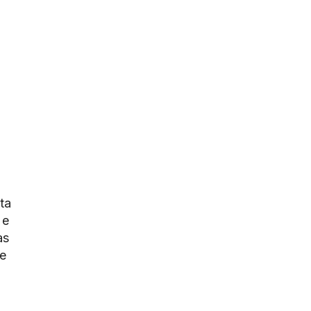
ta
 e
as
e