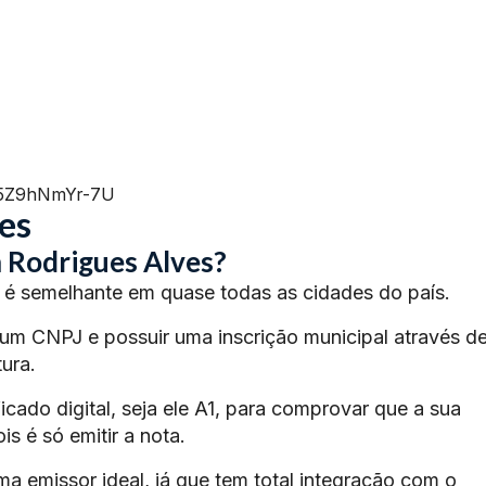
=5Z9hNmYr-7U
es
 Rodrigues Alves?
é semelhante em quase todas as cidades do país.
 um CNPJ e possuir uma inscrição municipal através d
ura.
ficado digital, seja ele A1, para comprovar que a sua
s é só emitir a nota.
ma emissor ideal, já que tem total integração com o