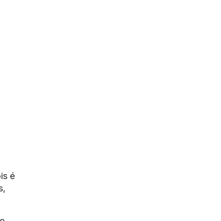
is é
s,
ão