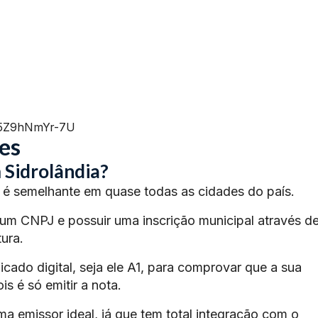
=5Z9hNmYr-7U
es
 Sidrolândia?
é semelhante em quase todas as cidades do país.
 um CNPJ e possuir uma inscrição municipal através d
ura.
ficado digital, seja ele A1, para comprovar que a sua
s é só emitir a nota.
ma emissor ideal, já que tem total integração com o