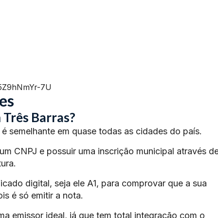
=5Z9hNmYr-7U
es
 Três Barras?
é semelhante em quase todas as cidades do país.
 um CNPJ e possuir uma inscrição municipal através d
ura.
ficado digital, seja ele A1, para comprovar que a sua
s é só emitir a nota.
ma emissor ideal, já que tem total integração com o