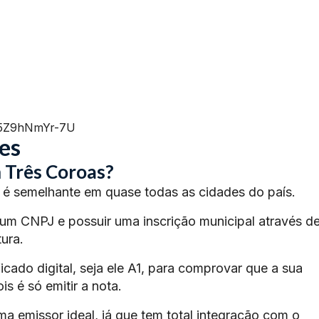
=5Z9hNmYr-7U
es
 Três Coroas?
é semelhante em quase todas as cidades do país.
 um CNPJ e possuir uma inscrição municipal através d
ura.
ficado digital, seja ele A1, para comprovar que a sua
s é só emitir a nota.
ma emissor ideal, já que tem total integração com o