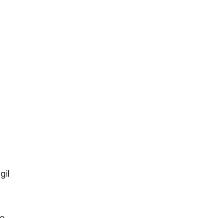
gil
ão