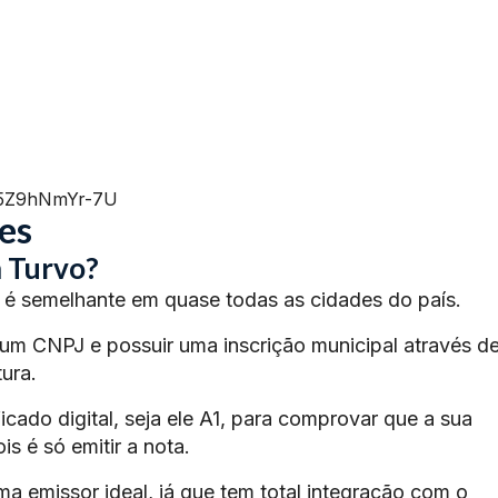
=5Z9hNmYr-7U
es
 Turvo?
é semelhante em quase todas as cidades do país.
 um CNPJ e possuir uma inscrição municipal através d
ura.
ficado digital, seja ele A1, para comprovar que a sua
s é só emitir a nota.
ma emissor ideal, já que tem total integração com o