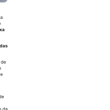
xa
ê
ixa
adas
 de
m
de
de
o da