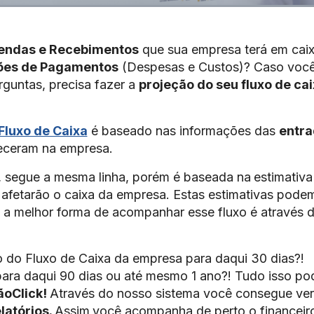
endas e Recebimentos
que sua empresa terá em cai
ões de Pagamentos
(Despesas e Custos)? Caso voc
rguntas, precisa fazer a
projeção do seu fluxo de ca
Fluxo de Caixa
é baseado nas informações das
entr
teceram na empresa.
, segue a mesma linha, porém é baseada na
estimativa
e afetarão o caixa da empresa. Estas estimativas pode
s a melhor forma de acompanhar esse fluxo é através 
 do Fluxo de Caixa da empresa para daqui 30 dias?!
para daqui 90 dias ou até mesmo 1 ano?! Tudo isso po
ãoClick!
Através do nosso sistema você consegue ver
latórios.
Assim
você acompanha de perto o financeir