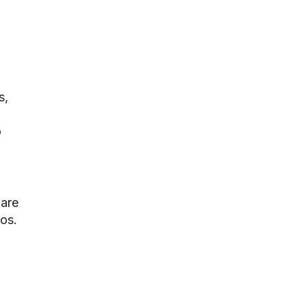
s,
o
are
os.