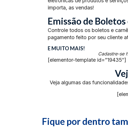
eletrônicas de produtos e serviço
importa, as vendas!
Emissão de Boletos 
Controle todos os boletos e car
pagamento feito por seu cliente a
E MUITO MAIS!
Cadastre-se h
[elementor-template id=”19435″]
Vej
Veja algumas das funcionalidade
[ele
Fique por dentro t