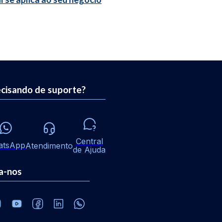
cisando de suporte?
Central
atsApp
Atendimento
de Ajuda
a-nos