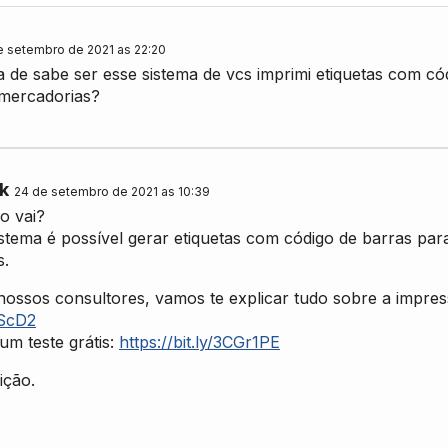
e setembro de 2021 as 22:20
a de sabe ser esse sistema de vcs imprimi etiquetas com có
 mercadorias?
k
24 de setembro de 2021 as 10:39
o vai?
stema é possível gerar etiquetas com código de barras par
s.
ossos consultores, vamos te explicar tudo sobre a impress
FScD2
 um teste grátis:
https://bit.ly/3CGr1PE
ição.