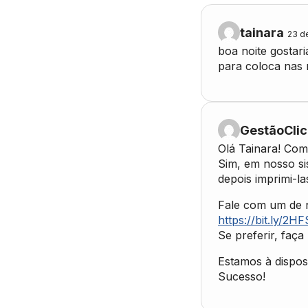
tainara
23 d
boa noite gostari
para coloca nas
GestãoClic
Olá Tainara! Com
Sim, em nosso si
depois imprimi-la
Fale com um de n
https://bit.ly/2H
Se preferir, faça
Estamos à dispos
Sucesso!