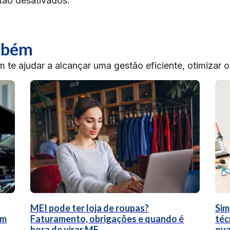
tão desativados.
ambém
te ajudar a alcançar uma gestão eficiente, otimizar 
MEI pode ter loja de roupas?
Sim
um
Faturamento, obrigações e quando é
téc
hora de virar ME
qua