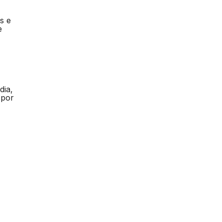
s e
e
dia,
 por