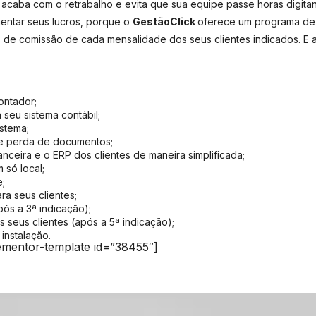
 acaba com o retrabalho e evita que sua equipe passe horas digita
ntar seus lucros, porque o
GestãoClick
oferece um programa de
 de comissão de cada mensalidade dos seus clientes indicados. E 
ontador;
 seu sistema contábil;
stema;
e perda de documentos;
nceira e o ERP dos clientes de maneira simplificada;
 só local;
e;
ra seus clientes;
ós a 3ª indicação);
 seus clientes (após a 5ª indicação);
instalação.
ementor-template id=”38455″]