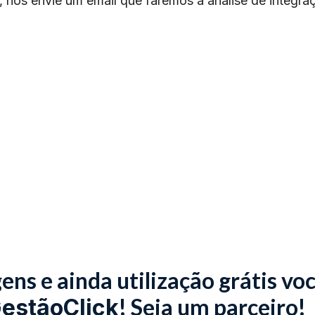
, nos envie um email que faremos a análise de integra
ns e ainda utilização grátis vo
! Seja um parceiro!
estãoClick