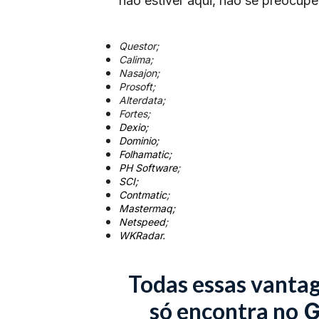
não estiver aqui, não se preocupe
Questor;
Calima;
Nasajon;
Prosoft;
Alterdata;
Fortes;
Dexio;
Dominio;
Folhamatic;
PH Software
;
SCI;
Contmatic
;
Mastermaq;
Netspeed
;
WKRadar.
Todas essas vantage
só encontra no
G