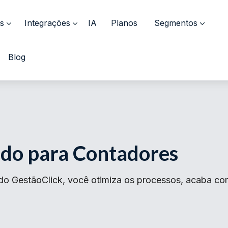
s
Integrações
IA
Planos
Segmentos
Blog
ado para Contadores
o GestãoClick, você otimiza os processos, acaba com