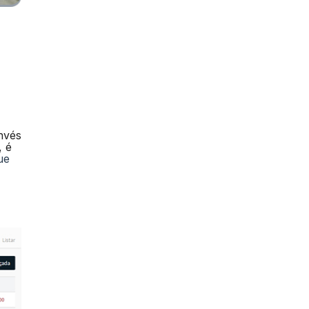
nvés
, é
ue