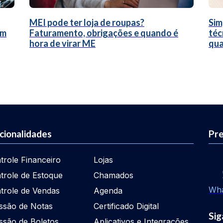
MEI pode ter loja de roupas?
Sim
um
Faturamento, obrigações e quando é
téc
hora de virar ME
qua
cionalidades
Pre
trole Financeiro
Lojas
trole de Estoque
Chamados
Wh
trole de Vendas
Agenda
ssão de Notas
Certificado Digital
Sig
ssão de Boletos
Aplicativos e Integrações