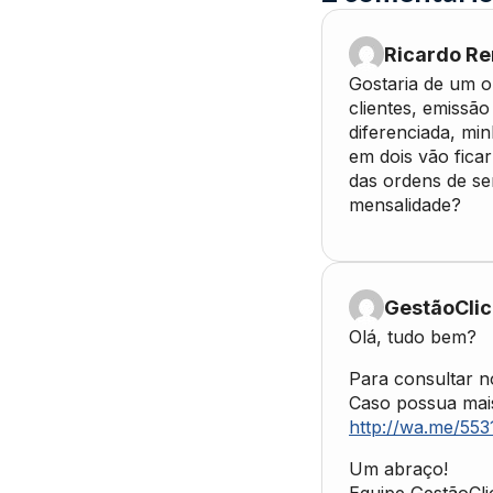
Ricardo R
Gostaria de um o
clientes, emissã
diferenciada, mi
em dois vão fica
das ordens de se
mensalidade?
GestãoClic
Olá, tudo bem?
Para consultar n
Caso possua mais
http://wa.me/55
Um abraço!