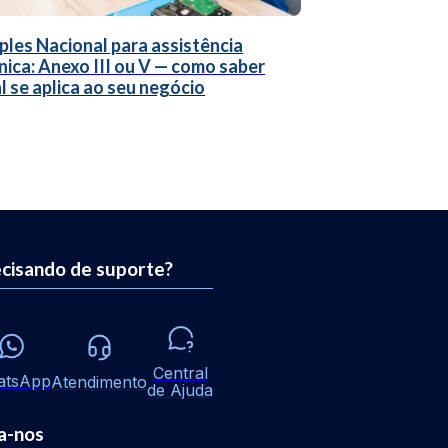
ples Nacional para assistência
nica: Anexo III ou V — como saber
l se aplica ao seu negócio
cisando de suporte?
Central
atsApp
Atendimento
de Ajuda
a-nos