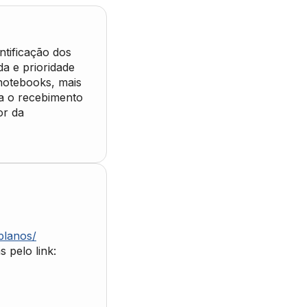
ntificação dos
da e prioridade
 notebooks, mais
da o recebimento
or da
planos/
 pelo link: