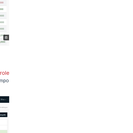
role
empo