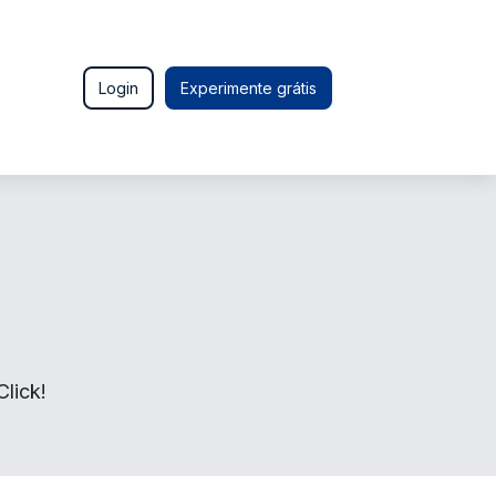
Login
Experimente grátis
lick!