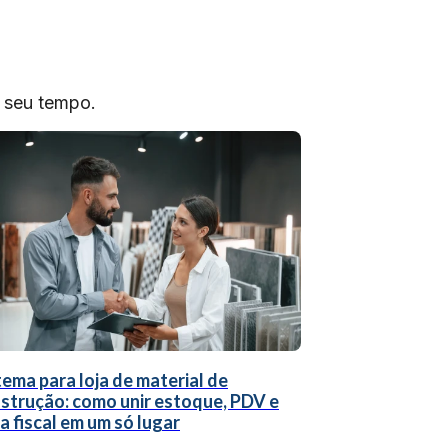
o seu tempo.
tema para loja de material de
strução: como unir estoque, PDV e
a fiscal em um só lugar