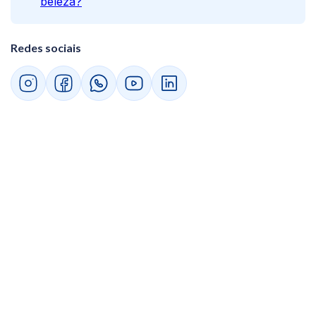
beleza?
Verifique se o sistema é fácil de usar
Avalie as funcionalidades do sistema
Redes sociais
Dê preferência para sistemas online
Verifique como é feita a segurança dos
dados
Veja se há suporte técnico eficiente e
humanizado
Compare diferentes custo-benefício
Confira se o sistema recebe atualizações
constantes
Dicas para implementar um sistema de gestão
no seu salão
Planeje a implantação com antecedência
Capacite sua equipe
Importe ou cadastre os dados com atenção
Defina processos internos
Comece pelo essencial
Conte com o suporte técnico
Acompanhe os resultados