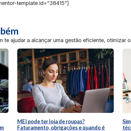
mentor-template id=”38415″]
ambém
te ajudar a alcançar uma gestão eficiente, otimizar 
MEI pode ter loja de roupas?
Sim
um
Faturamento, obrigações e quando é
téc