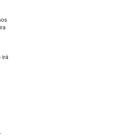
sos
ira
 irá
.