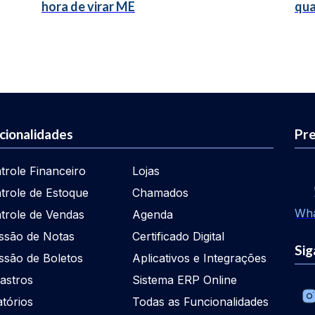
hora de virar ME
qua
cionalidades
Pre
trole Financeiro
Lojas
trole de Estoque
Chamados
Wh
trole de Vendas
Agenda
ssão de Notas
Certificado Digital
Sig
ssão de Boletos
Aplicativos e Integrações
astros
Sistema ERP Online
atórios
Todas as Funcionalidades