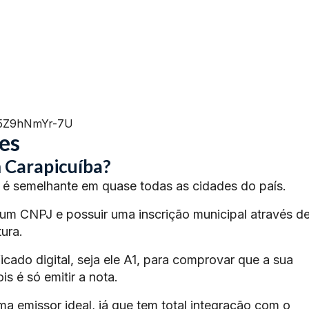
=5Z9hNmYr-7U
es
 Carapicuíba?
é semelhante em quase todas as cidades do país.
 um CNPJ e possuir uma inscrição municipal através d
ura.
ficado digital, seja ele A1, para comprovar que a sua
s é só emitir a nota.
ma emissor ideal, já que tem total integração com o