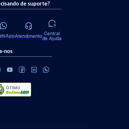
cisando de suporte?
Central
atsApp
Atendimento
de Ajuda
a-nos
ÓTIMO