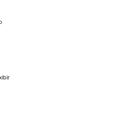
o
ibir