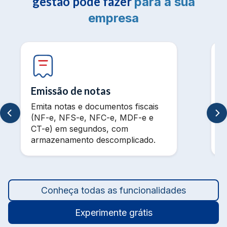
gestão pode fazer
para a sua
empresa
Emissão de notas
Emita notas e documentos fiscais
V
(NF-e, NFS-e, NFC-e, MDF-e e
m
CT-e) em segundos, com
t
armazenamento descomplicado.
a
Conheça todas as funcionalidades
Experimente grátis