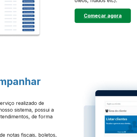
óleos, fluidos etc).
Começar agora
mpanhar
rviço realizado de
nosso sistema, possui a
atendimentos, de forma
e notas fiscais, boletos,