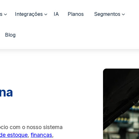
s
Integrações
IA
Planos
Segmentos
Blog
ina
ócio com o nosso sistema
 de estoque
,
finanças
,