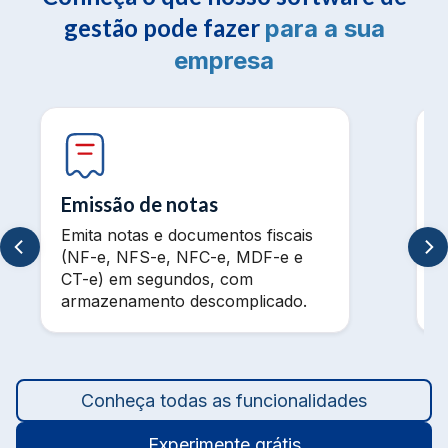
gestão pode fazer
para a sua
empresa
Emissão de notas
Emita notas e documentos fiscais
V
(NF-e, NFS-e, NFC-e, MDF-e e
m
CT-e) em segundos, com
t
armazenamento descomplicado.
a
Conheça todas as funcionalidades
Experimente grátis