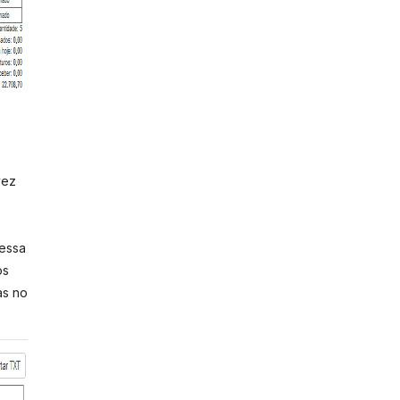
o
vez
 essa
os
as no