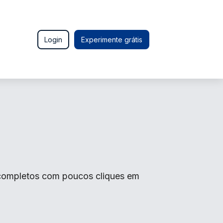
Login
Experimente grátis
o completos com poucos cliques em