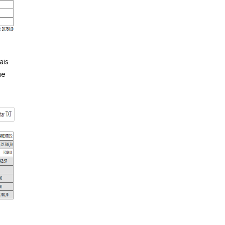
ais
ue