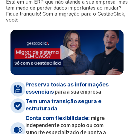
e principais plataformas de pagamento e
Está em um ERP que não atende a sua empresa, mas
Testar grátis
Testar grátis
Conhecer funcionalidade
Conhecer funcionalidade
Conhecer funcionalidade
venda online
Testar grátis
tem medo de perder dados importantes ao mudar?
Conhecer funcionalidade
Conhecer funcionalidade
Testar grátis
Fique tranquilo! Com a migração para o GestãoClick,
Conhecer funcionalidade
Conhecer funcionalidade
você:
Conhecer funcionalidade
Testar grátis
Conhecer funcionalidade
Conhecer funcionalidade
Preserva todas as informações
para a sua empresa
essenciais
Tem uma transição segura e
estruturada
migre
Conta com flexibilidade:
independente com apoio ou com
suporte especializado de ponta a