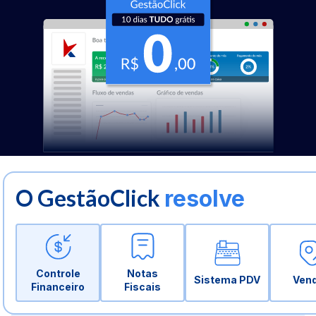
O GestãoClick
resolve
Controle
Notas
Sistema PDV
Ven
Financeiro
Fiscais