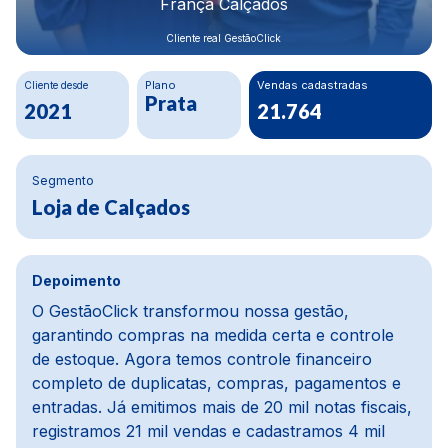
Construbeto Materiais LTDA
Cliente real GestãoClick
Cliente desde
Plano
Crescimento Financeiro
Ouro
80%
2020
Segmento
Materiais de construção
Depoimento
Na parte financeira, a mudança foi da água para
o vinho, melhoramos cerca de 80%. Usávamos
um ERP defasado, e com o GestãoClick tudo ficou
mais dinâmico e automático. O módulo de pedidos
,
e PDV é prático, e o módulo de compras é um
dos meus preferidos, pois importa notas, concilia