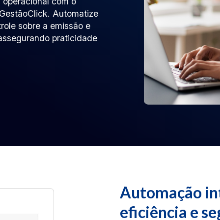
a operacional com o
 GestãoClick. Automatize
trole sobre a emissão e
assegurando praticidade
Automação int
eficiência e s