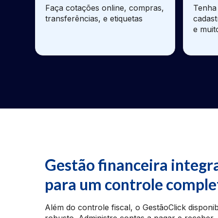
Faça cotações online, compras,
Tenha 
transferências, e etiquetas
cadast
e muit
Gestão financeira integr
para um controle comple
Além do controle fiscal, o GestãoClick disponib
robusto. Administre contas a pagar e receber, 