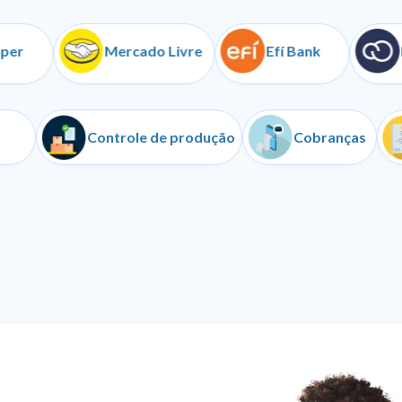
Mercado Livre
Efí Bank
Nuve
API
Controle de produção
Cobranç