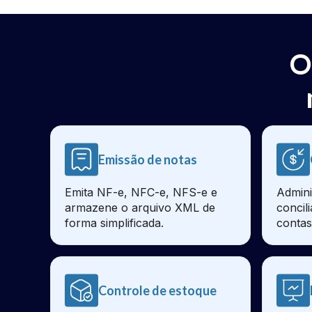
O
Emissão de notas
Emita NF-e, NFC-e, NFS-e e
Admini
armazene o arquivo XML de
concil
forma simplificada.
contas
Controle de estoque