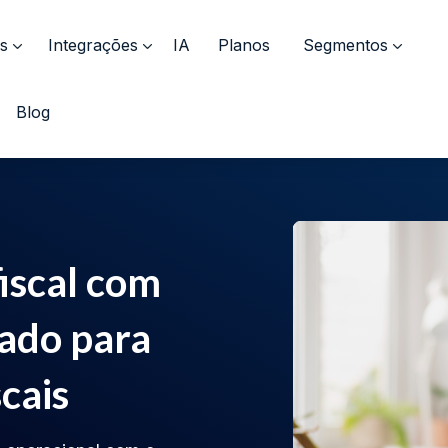
s
Integrações
IA
Planos
Segmentos
Blog
fiscal com
ado para
scais