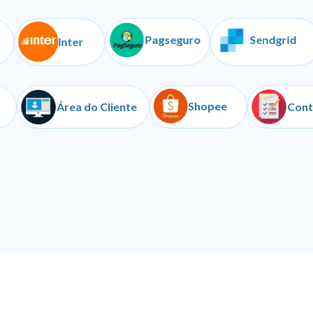
Pagseguro
Sendgrid
Inter
Shopee
Iugu
Área do Cliente