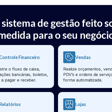
 sistema de gestão feito s
medida para o seu negóci
Controle Financeiro
Vendas
stre o fluxo de caixa,
Realize orçamentos, vend
iações bancárias, boletos,
PDV’s e ordens de serviç
 a pagar e receber.
forma automatizada.
Relatórios
Lojas