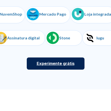
mShop
Mercado Pago
Loja integrada
as
Assinatura digital
Stone
Experimente grátis