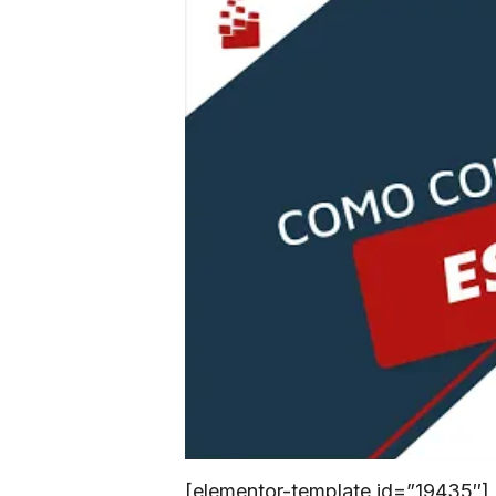
[elementor-template id=”19435″]