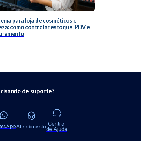
tema para loja de cosméticos e
eza: como controlar estoque, PDV e
uramento
cisando de suporte?
Central
atsApp
Atendimento
de Ajuda