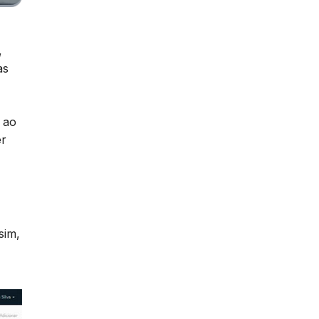
,
as
 ao
er
sim,