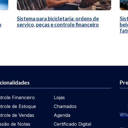
Sistema para bicicletaria: ordens de
Sis
o
serviço, peças e controle financeiro
bel
fat
cionalidades
Pre
trole Financeiro
Lojas
trole de Estoque
Chamados
Wh
trole de Vendas
Agenda
ssão de Notas
Certificado Digital