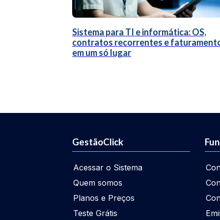
Sistema para TI e informática: OS,
contratos recorrentes e faturament
em um só lugar
GestãoClick
Fun
Acessar o Sistema
Con
Quem somos
Con
Planos e Preços
Con
Teste Grátis
Emi