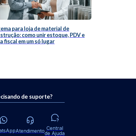
tema para loja de material de
strução: como unir estoque, PDV e
a fiscal em um só lugar
cisando de suporte?
Central
atsApp
Atendimento
de Ajuda