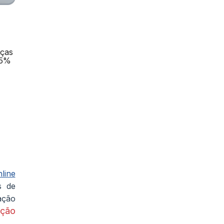
eças
15%
line
s de
ação
ação