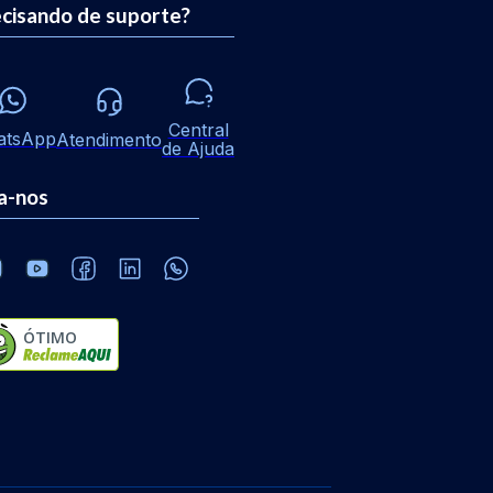
cisando de suporte?
Central
atsApp
Atendimento
de Ajuda
a-nos
ÓTIMO