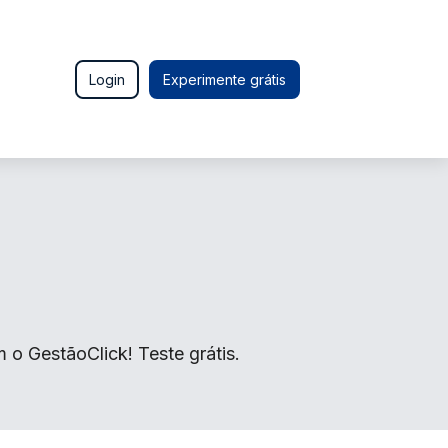
Login
Experimente grátis
 o GestãoClick! Teste grátis.