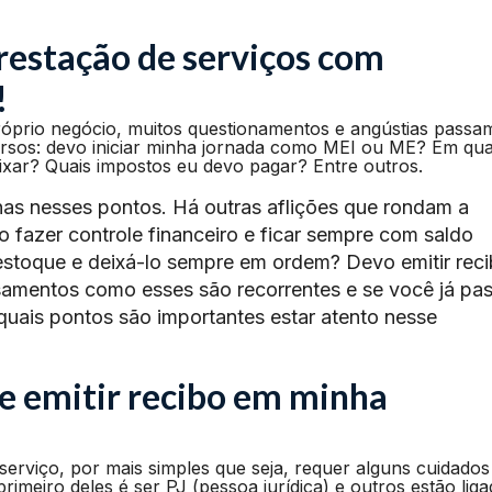
restação de serviços com
!
róprio negócio, muitos questionamentos e angústias passa
ersos: devo iniciar minha jornada como MEI ou ME? Em qua
ixar? Quais impostos eu devo pagar? Entre outros.
as nesses pontos. Há outras aflições que rondam a
azer controle financeiro e ficar sempre com saldo
estoque e deixá-lo sempre em ordem? Devo emitir rec
samentos como esses são recorrentes e se você já pa
quais pontos são importantes estar atento nesse
e emitir recibo em minha
erviço, por mais simples que seja, requer alguns cuidados
primeiro deles é ser PJ (pessoa jurídica) e outros estão lig