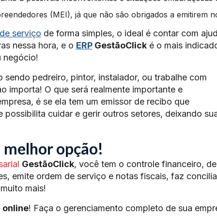
eendedores (MEI), já que não são obrigados a emitirem n
de serviço
de forma simples, o ideal é contar com aju
ras nessa hora, e o
ERP
GestãoClick
é o mais indicad
u negócio!
 sendo pedreiro, pintor, instalador, ou trabalhe com
o importa! O que será realmente importante e
empresa, é se ela tem um emissor de recibo que
e possibilita cuidar e gerir outros setores, deixando su
a melhor opção!
arial
GestãoClick
, você tem o controle financeiro, de
s, emite ordem de serviço e notas fiscais, faz concili
 muito mais!
 online
! Faça o gerenciamento completo de sua empr