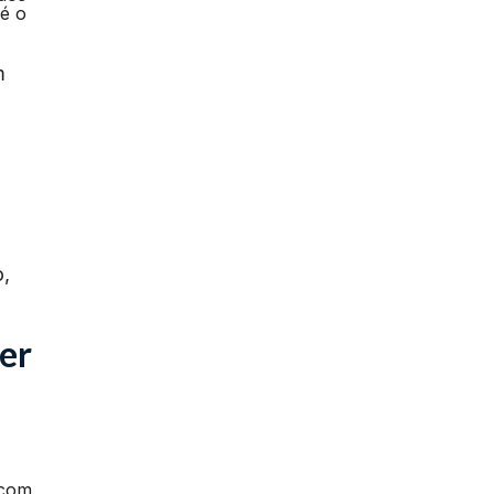
 é o
m
o,
er
 com