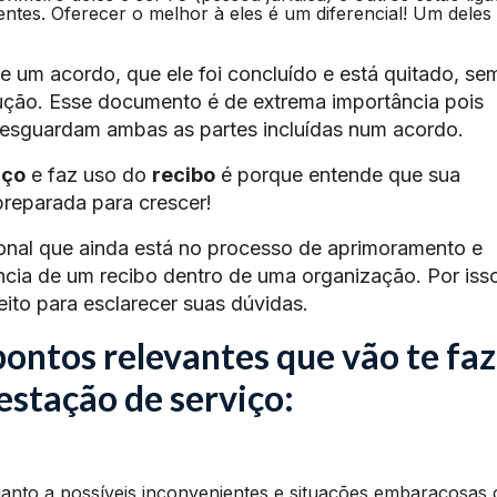
ntes. Oferecer o melhor à eles é um diferencial! Um deles
e um acordo, que ele foi concluído e está quitado, se
ução. Esse documento é de extrema importância pois
resguardam ambas as partes incluídas num acordo.
iço
e faz uso do
recibo
é porque entende que sua
preparada para crescer!
ional que ainda está no processo de aprimoramento e
ância de um recibo dentro de uma organização. Por iss
eito para esclarecer suas dúvidas.
pontos relevantes que vão te faz
restação de serviço:
anto a possíveis inconvenientes e situações embaraçosas