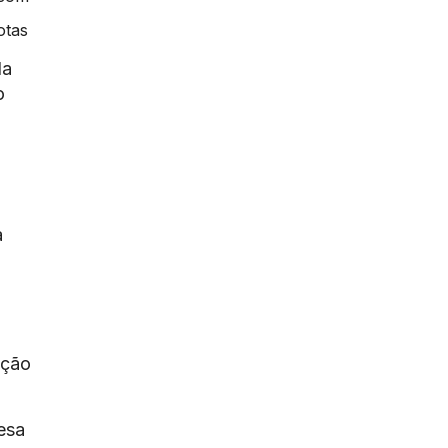
otas
da
o
a
ação
esa