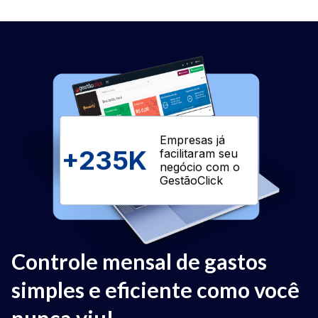
Empresas já
+
235K
facilitaram seu
negócio com o
GestãoClick
Controle mensal de gastos
simples e eficiente como você
nunca viu!