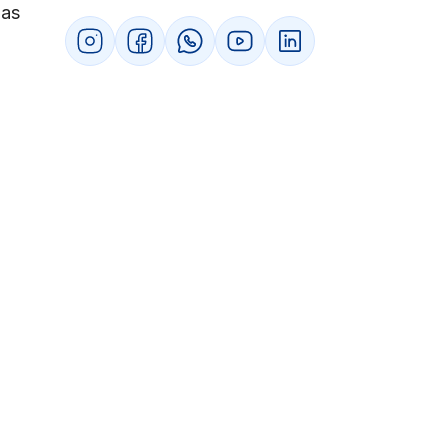
das
Perguntas frequentes sobre como emitir
nota fiscal
Quem precisa emitir nota fiscal?
Como emitir nota fiscal?
Qual tipo de nota fiscal devo emitir para
o meu negócio?
Quais as informações necessárias?
Preciso de um contador?
Como emitir nota fiscal automatizada