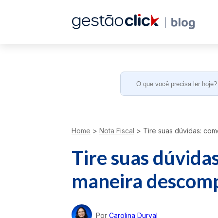
Search
for:
Home
>
Nota Fiscal
>
Tire suas dúvidas: como
Tire suas dúvidas
maneira descomp
Por
Carolina Durval