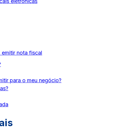
cais eletrônicas
mitir nota fiscal
?
mitir para o meu negócio?
ias?
zada
ais