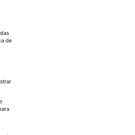
adas
ca de
strar
e
para