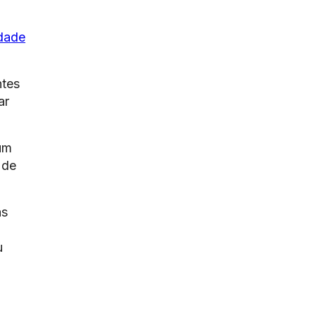
idade
ntes
ar
 um
 de
as
u