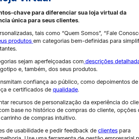
os-chave para diferenciar sua loja virtual da
cia única para seus clientes
.
ersonalizadas, tais como “Quem Somos”, “Fale Conosc
seus produtos
em categorias bem-definidas para simplif
tantes.
egorias sejam aperfeiçoadas com
descrições detalhad
gotipo e, também, dos seus produtos.
ransmitam confiança ao público, como depoimentos de
nça e certificados de
qualidade
.
tar recursos de personalização da experiência do clie
m base no histórico de compras do cliente, opções 
carrinho de compras intuitivo.
tes de usabilidade e pedir feedback de
clientes
para
e melhoria. Use uma ferramenta de gestão empresarial 