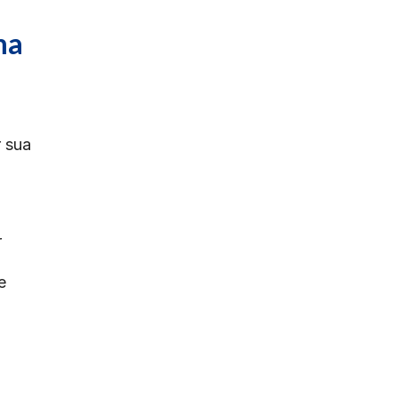
ma
r sua
r
e