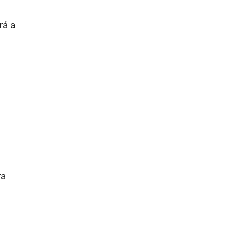
rá a
ra