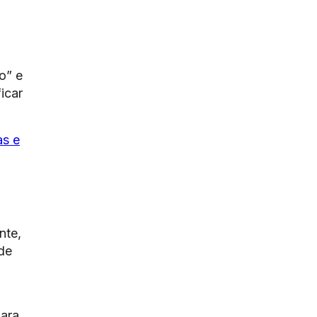
o” e
icar
as e
nte,
de
para