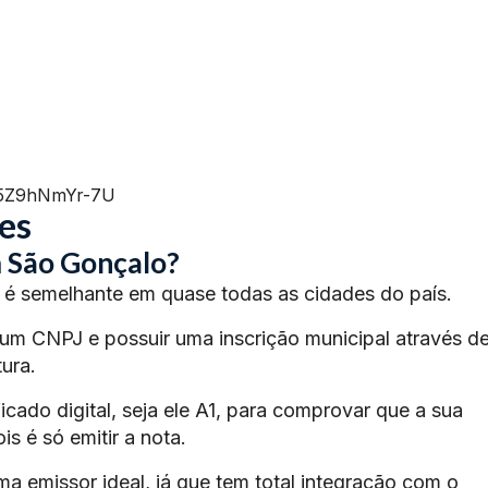
=5Z9hNmYr-7U
es
 São Gonçalo?
é semelhante em quase todas as cidades do país.
 um CNPJ e possuir uma inscrição municipal através d
ura.
ficado digital, seja ele A1, para comprovar que a sua
s é só emitir a nota.
ma emissor ideal, já que tem total integração com o