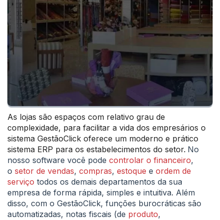
As lojas são espaços com relativo grau de
complexidade, para facilitar a vida dos empresários o
sistema GestãoClick oferece um moderno e prático
sistema ERP para os estabelecimentos do setor.
No
nosso software você pode
controlar o financeiro
,
o
setor de vendas
,
compras
,
estoque
e
ordem de
serviço
todos os demais departamentos da sua
empresa de forma rápida, simples e intuitiva. Além
disso, com o GestãoClick, funções burocráticas são
automatizadas, notas fiscais (de
produto
,