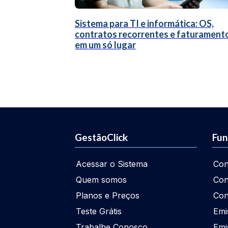
Sistema para TI e informática: OS,
contratos recorrentes e faturament
em um só lugar
GestãoClick
Fun
Acessar o Sistema
Con
Quem somos
Con
Planos e Preços
Con
Teste Grátis
Emi
Trabalhe Conosco
Emi