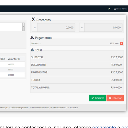
ra loja de confecções e, por isso, oferece
orçamento
e
or