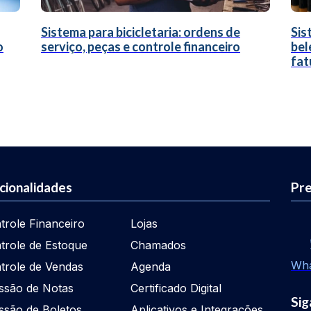
Sistema para bicicletaria: ordens de
Sis
o
serviço, peças e controle financeiro
bel
fat
cionalidades
Pre
trole Financeiro
Lojas
trole de Estoque
Chamados
Wh
trole de Vendas
Agenda
ssão de Notas
Certificado Digital
Sig
ssão de Boletos
Aplicativos e Integrações