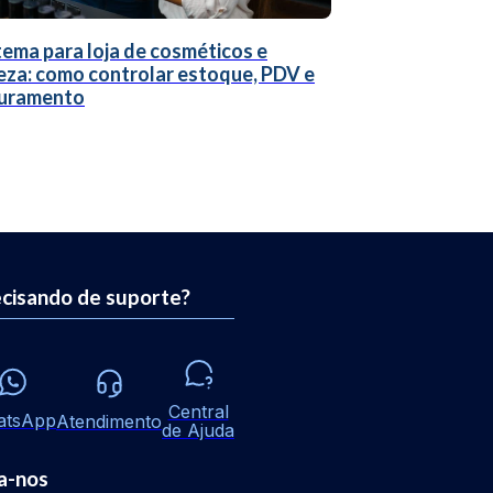
tema para loja de cosméticos e
eza: como controlar estoque, PDV e
uramento
cisando de suporte?
Central
atsApp
Atendimento
de Ajuda
a-nos