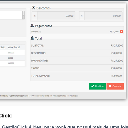
lick:
o GestãoClick é ideal para você que possui mais de uma loja