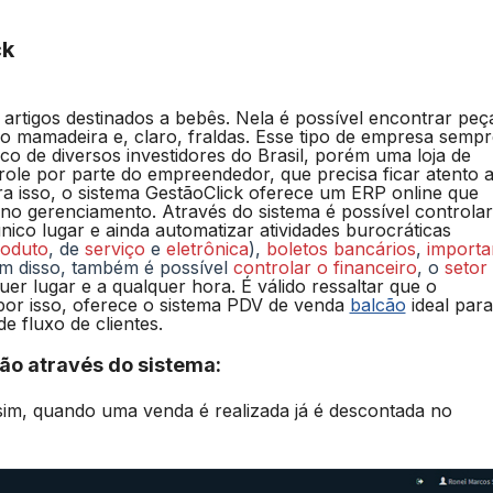
ck
 artigos destinados a bebês. Nela é possível encontrar peç
mo mamadeira e, claro, fraldas. Esse tipo de empresa sempr
co de diversos investidores do Brasil, porém uma loja de
ole por parte do empreendedor, que precisa ficar atento 
ra isso, o sistema GestãoClick oferece um ERP online que
no gerenciamento. Através do sistema é possível controlar
nico lugar e ainda automatizar atividades burocráticas
oduto
, de
serviço
e
eletrônica
),
boletos bancários
,
importa
lém disso, também é possível
controlar o financeiro
, o
setor
er lugar e a qualquer hora. É válido ressaltar que o
 por isso, oferece o sistema PDV de venda
balcão
ideal para
 fluxo de clientes.
ão através do sistema:
ssim, quando uma venda é realizada já é descontada no