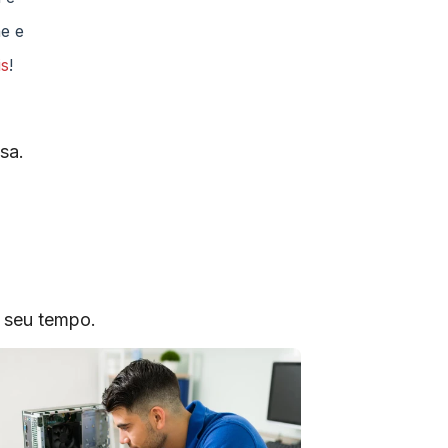
ne e
is
!
sa.
o seu tempo.