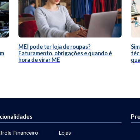
MEI pode ter loja de roupas?
Sim
um
Faturamento, obrigações e quando é
téc
hora de virar ME
qua
cionalidades
Pre
trole Financeiro
Lojas