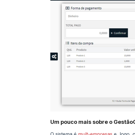
Um pouco mais sobre o GestãoC
O sistema é
mult-empresas
e, logo, 