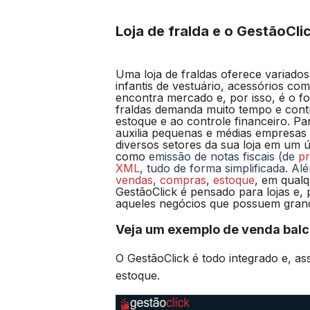
Loja de fralda e o GestãoCli
Uma loja de fraldas oferece variados
infantis de vestuário, acessórios co
encontra mercado e, por isso, é o fo
fraldas demanda muito tempo e contr
estoque e ao controle financeiro. Pa
auxilia pequenas e médias empresas 
diversos setores da sua loja em um ú
como
emissão de notas fiscais (de
pr
XML
, tudo de forma simplificada. A
vendas
,
compras
,
estoque
,
em qualqu
GestãoClick é pensado para lojas e,
aqueles negócios que possuem grande
Veja um exemplo de venda balc
O GestãoClick é todo integrado e, a
estoque.