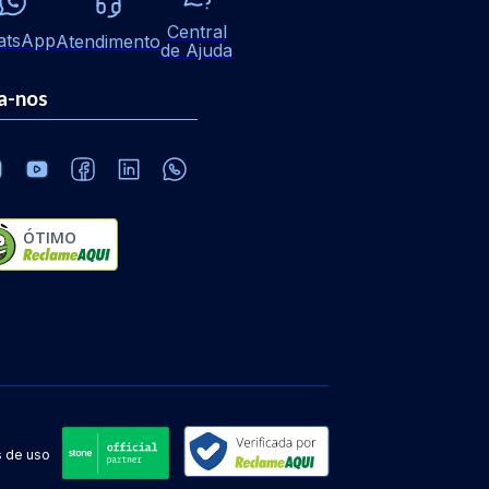
Central
atsApp
Atendimento
de Ajuda
a-nos
ÓTIMO
 de uso