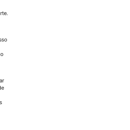
rte.
sso
xo
ar
de
s