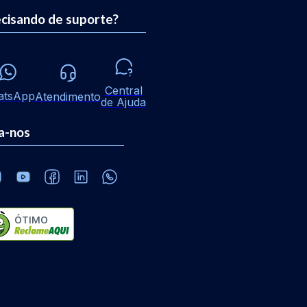
cisando de suporte?
Central
atsApp
Atendimento
de Ajuda
a-nos
ÓTIMO