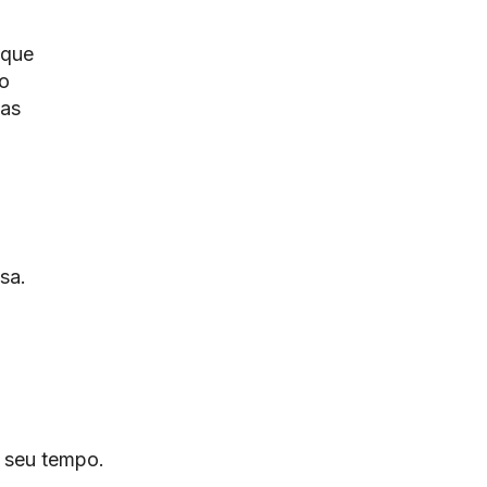
 que
o
ças
sa.
o seu tempo.