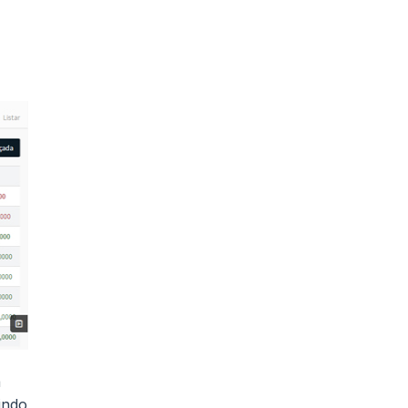
á
indo