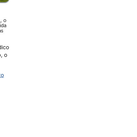
, o
ida
as
dico
, o
xo