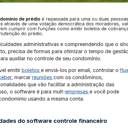
domínio de prédio
é repassada para uma ou duas pessoas
tos através de uma votação democrática dos moradores, val
evem cumprir com funções como emitir boletos de cobranç
nutenção do prédio.
iculdades administrativas e compreendendo que o sín
to, precisa de formas para otimizar o tempo de gestão
ra auxiliar no controle de seu condomínio.
el emitir
boletos
e enviá-los por email, controlar o
flu
ceber
, marcar
reuniões
com os condôminos,
cionalidades que vão facilitar a administração das
sso, o software é para mult-
empresas
e você pode
u condominio usando a mesma conta.
idades do
software controle financeiro