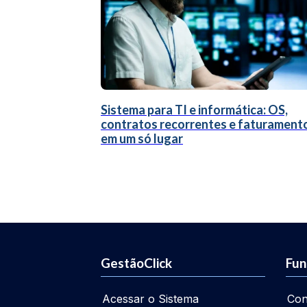
Sistema para TI e informática: OS,
contratos recorrentes e faturament
em um só lugar
GestãoClick
Fun
Acessar o Sistema
Con